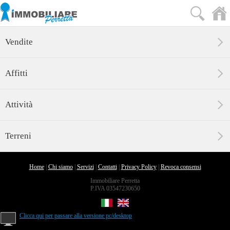
Vendite
Affitti
Attività
Terreni
Home
|
Chi siamo
|
Servizi
|
Contatti
|
Privacy Policy
|
Revoca consensi
Immobiliare Perretta
P.IVA 03547230650
Clicca qui per passare alla versione pc/desktop