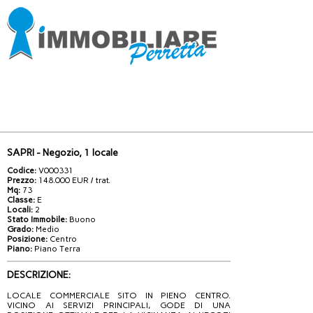
SAPRI - Negozio, 1 locale
Codice:
V000331
Prezzo:
148.000 EUR / trat.
Mq:
73
Classe:
E
Locali:
2
Stato Immobile:
Buono
Grado:
Medio
Posizione:
Centro
Piano:
Piano Terra
DESCRIZIONE:
LOCALE COMMERCIALE SITO IN PIENO CENTRO.
VICINO AI SERVIZI PRINCIPALI, GODE DI UNA