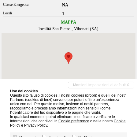
Classe Energetica
NA
Locali
1
MAPPA
località San Pietro , Vibonati (SA)
Mantieni impostazioni di default X
Uso dei cookies
Questo sito fa uso di cookies. I nostri cookies (propri) e quelli dei nostri
Partners (cookies di terzi) servono per poterti offrire un'esperienza
info@perretta.it
unica con noi. Per questo motivo, insieme ai nostri partners,
raccogliamo e processiamo informazioni non sensibili (come
l'identificatore del tuo dispositivo o le pagine che visiti).
+39 0973 366011
In qualsiasi momento potrai eliminare, modificare o verificare le
informazioni che condividi in
Cookie preference
o nella nostra
Cookie
Policy
e
Privacy Policy
.
Home
|
Chi siamo
|
Servizi
|
Contatti
|
Privacy Policy
|
Revoca consensi